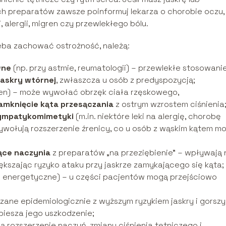
h preparatów zawsze poinformuj lekarza o chorobie oczu,
 alergii, migren czy przewlekłego bólu.
zeba zachować ostrożność, należą:
wne
(np. przy astmie, reumatologii) – przewlekłe stosowani
jaskry wtórnej
, zwłaszcza u osób z predyspozycją;
gren) – może wywołać obrzęk ciała rzęskowego,
amknięcie kąta przesączania
z ostrym wzrostem ciśnienia
 sympatykomimetyki
(m.in. niektóre leki na alergię, chorobę
ywołują rozszerzenie źrenicy, co u osób z wąskim kątem m
ące naczynia
z preparatów „na przeziębienie” – wpływają 
ększając ryzyko ataku przy jaskrze zamykającego się kąta;
 energetyczne) – u części pacjentów mogą przejściowo
zane epidemiologicznie z wyższym ryzykiem jaskry i gorsz
spiesza jego uszkodzenie;
 rozszerzenie naczyń, zmiany ciśnienia tętniczego i