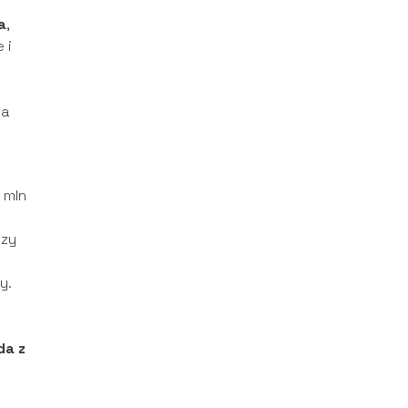
a
,
 i
na
7 mln
rzy
y.
da z