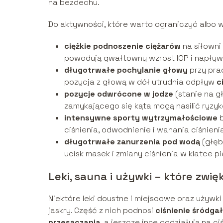
na bezdechu.
Do aktywności, które warto ograniczyć albo 
ciężkie podnoszenie ciężarów
na siłowni
powodują gwałtowny wzrost IOP i napływ
długotrwałe pochylanie głowy
przy prac
pozycja z głową w dół utrudnia odpływ
c
pozycje odwrócone w jodze
(stanie na gł
zamykającego się kąta mogą nasilić ryzyk
intensywne sporty wytrzymałościowe
b
ciśnienia, odwodnienie i wahania ciśnie
długotrwałe zanurzenia pod wodą
(głęb
ucisk masek i zmiany ciśnienia w klatce p
Leki, sauna i używki – które zwi
Niektóre leki doustne i miejscowe oraz używ
jaskry. Część z nich podnosi
ciśnienie śródga
przesączania
, a jeszcze inne oddziałują na ci