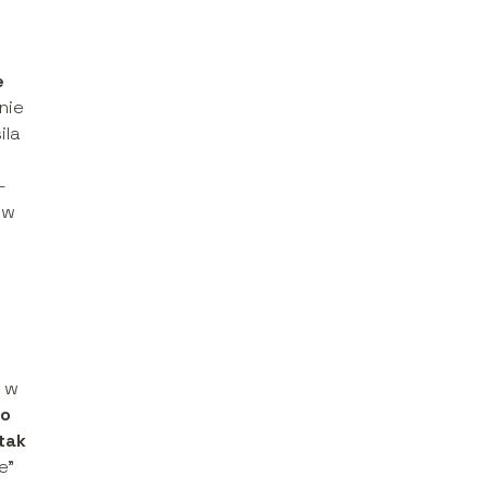
e
nie
ila
–
 w
e w
go
tak
e”