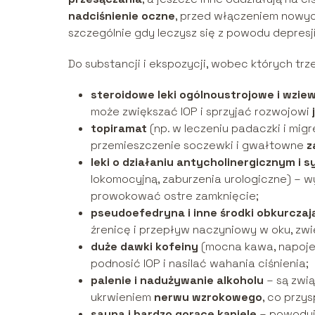
nadciśnienie oczne
, przed włączeniem nowyc
szczególnie gdy leczysz się z powodu depresji,
Do substancji i ekspozycji, wobec których tr
steroidowe leki ogólnoustrojowe i wzie
może zwiększać IOP i sprzyjać rozwojowi
topiramat
(np. w leczeniu padaczki i mi
przemieszczenie soczewki i gwałtowne
z
leki o działaniu antycholinergicznym i
lokomocyjną, zaburzenia urologiczne) – w
prowokować ostre zamknięcie;
pseudoefedryna i inne środki obkurczaj
źrenicę i przepływ naczyniowy w oku, zwi
duże dawki kofeiny
(mocna kawa, napoje
podnosić IOP i nasilać wahania ciśnienia;
palenie i nadużywanie alkoholu
– są zwią
ukrwieniem
nerwu wzrokowego
, co przy
sauna i bardzo gorące kąpiele
– powodują