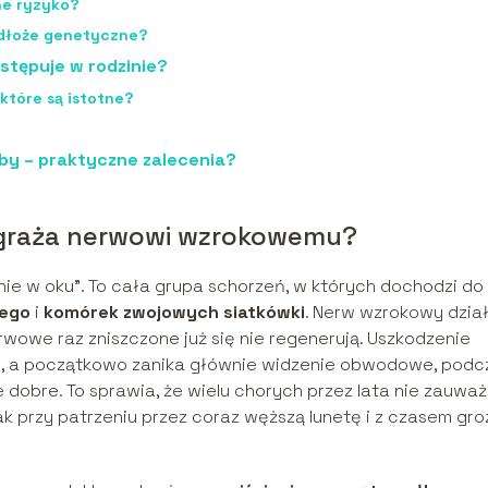
ne ryzyko?
podłoże genetyczne?
stępuje w rodzinie?
tóre są istotne?
by – praktyczne zalecenia?
zagraża nerwowi wzrokowemu?
ienie w oku”. To cała grupa schorzeń, w których dochodzi do
wego
i
komórek zwojowych siatkówki
. Nerw wzrokowy dzia
rwowe raz zniszczone już się nie regenerują. Uszkodzenie
bólu, a początkowo zanika głównie widzenie obwodowe, podc
 dobre. To sprawia, że wielu chorych przez lata nie zauwa
k przy patrzeniu przez coraz węższą lunetę i z czasem groz