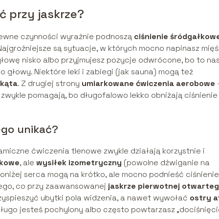
ć przy jaskrze?
e pewne czynności wyraźnie podnoszą
ciśnienie śródgałkow
 Najgroźniejsze są sytuacje, w których mocno napinasz mięś
owę nisko albo przyjmujesz pozycje odwrócone, bo to nas
 głowy. Niektóre leki i zabiegi (jak sauna) mogą też
 kąta
. Z drugiej strony
umiarkowane ćwiczenia aerobowe
 zwykle pomagają, bo długofalowo lekko obniżają ciśnienie
ego unikać?
amiczne ćwiczenia tlenowe zwykle działają korzystnie i
łkowe
, ale
wysiłek izometryczny
(powolne dźwiganie na
oniżej serca mogą na krótko, ale mocno podnieść ciśnieni
wego, co przy zaawansowanej
jaskrze pierwotnej otwarte
yspieszyć ubytki pola widzenia, a nawet wywołać
ostry a
długo jesteś pochylony albo często powtarzasz „dociśnięci