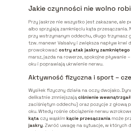
Jakie czynności nie wolno robi
Przy jaskrze nie wszystko jest zakazane, al
albo sprzyjają zamknięciu kąta przesączania.
przy wstrzymanym oddechu, długo trzymasz gł
tzw. manewr Valsalvy i zwiększa napływ krwi do
prowokować
ostry atak jaskry zamkniętego
marsz, jazda na rowerze, spokojne pływanie –
oku i poprawiają ukrwienie nerwu.
Aktywność fizyczna i sport – cz
Wysiłek fizyczny działa na oczy dwojako. Dyn
delikatnie zmniejszają
ciśnienie wewnątrzga
zaciśniętym oddechu) oraz pozycje z głową p
oku. Wtedy rośnie obciążenie nerwu wzroko
kąta
czy wąskim
kącie przesączania
może prz
jaskry
. Zwróć uwagę na sytuacje, w których 