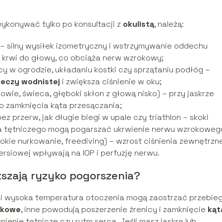
wykonywać tylko po konsultacji z
okulistą
, należą:
 – silny wysiłek izometryczny i wstrzymywanie oddechu
 krwi do głowy, co obciąża nerw wzrokowy;
y w ogrodzie, układaniu kostki czy sprzątaniu podłóg –
ieczy wodnistej
i zwiększa ciśnienie w oku;
owie, świeca, głęboki skłon z głową nisko) – przy jaskrze
o zamknięcia kąta przesączania;
ez przerw, jak długie biegi w upale czy triathlon – skoki
nia tętniczego mogą pogarszać ukrwienie nerwu wzrokoweg
okie nurkowanie, freediving) – wzrost ciśnienia zewnętrzn
iersiowej wpływają na IOP i perfuzję nerwu.
ększają ryzyko pogorszenia?
ki i wysoka temperatura otoczenia mogą zaostrzać przebie
łkowe
, inne powodują poszerzenie źrenicy i zamknięcie
kąt
śnienie tętnicze czy rytm serca. Jeśli masz jaskrę lub