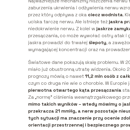
Najważniejsze mechanizmy niszczenia nerwu
zaburzenia ukrwienia i odżywienia nerwu w
przez który odpływa z oka
ciecz wodnista
. K
uciska tarczę nerwu. Ale istnieje też
jaskra p
niedokrwienie nerwu. Z kolei w
jaskrze zamyk
przesączania, co może wywołać ostry atak i g
jaskra prowadzi do trwałej
ślepoty
, a zawęż
wymagającej koncentracji oraz na prowadzeni
Światowe dane pokazują skalę problemu. W 2
miało już obustronną utratę widzenia. Około
prognozy mówią o nawet
11,2 mln osób z cał
czym co druga nie wie o chorobie. W Europie 
pierwotna otwartego kąta przesączania
sta
Za „normę” ciśnienia wewnątrzgałkowego prz
mimo takich wyników – wtedy mówimy o
jas
przekracza 21 mmHg, a nerw pozostaje nieu
tych sytuacji ma znaczenie przy ocenie zd
orientacji przestrzennej i bezpiecznego 