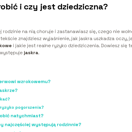
obić i czy jest dziedziczna?
rodzinie na nią choruje i zastanawiasz się, czego nie wol
tekście znajdziesz wyjaśnienie, jak jaskra uszkadza oczy, j
łkowe
i jakie jest realne ryzyko dziedziczenia. Dowiesz się t
 występuje
jaskra
.
a nerwowi wzrokowemu?
jaskrze?
ikać?
ą ryzyko pogorszenia?
 robić natychmiast?
ypy najczęściej występują rodzinnie?