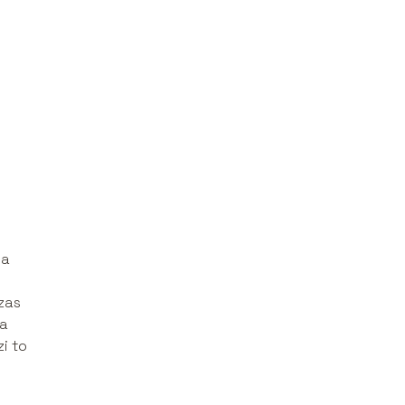
ła
zas
ża
i to