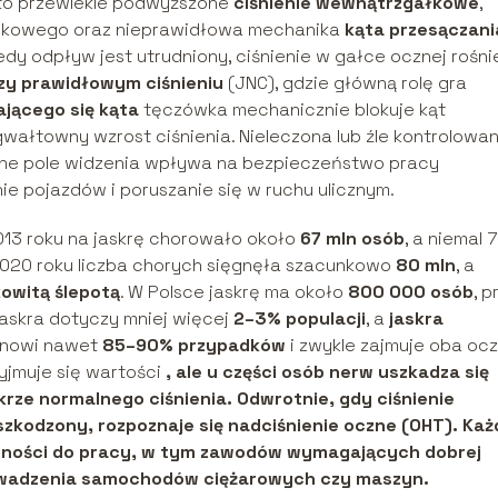
 to przewlekle podwyższone
ciśnienie wewnątrzgałkowe
,
zrokowego oraz nieprawidłowa mechanika
kąta przesączani
iedy odpływ jest utrudniony, ciśnienie w gałce ocznej rośnie
rzy prawidłowym ciśnieniu
(JNC), gdzie główną rolę gra
ającego się kąta
tęczówka mechanicznie blokuje kąt
wałtowny wzrost ciśnienia. Nieleczona lub źle kontrolowa
one pole widzenia wpływa na bezpieczeństwo pracy
e pojazdów i poruszanie się w ruchu ulicznym.
013 roku na jaskrę chorowało około
67 mln osób
, a niemal 
 2020 roku liczba chorych sięgnęła szacunkowo
80 mln
, a
kowitą ślepotą
. W Polsce jaskrę ma około
800 000 osób
, p
jaskra dotyczy mniej więcej
2–3% populacji
, a
jaskra
nowi nawet
85–90% przypadków
i zwykle zajmuje oba ocz
yjmuje się wartości
, ale u części osób nerw uszkadza się
krze normalnego ciśnienia
. Odwrotnie, gdy ciśnienie
szkodzony, rozpoznaje się
nadciśnienie oczne (OHT)
. Każ
olności do pracy, w tym zawodów wymagających dobrej
prowadzenia samochodów ciężarowych czy maszyn.