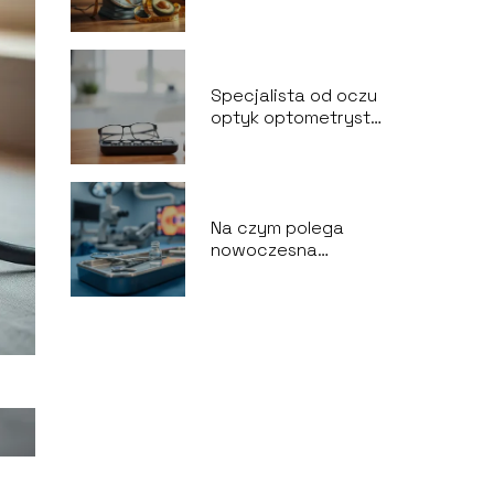
wagę optymalną
Specjalista od oczu
optyk optometrysta
czy okulista?
Na czym polega
nowoczesna
chirurgia
okulistyczna?