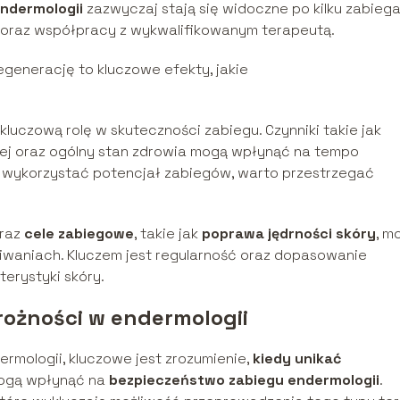
ndermologii
zazwyczaj stają się widoczne po kilku zabiega
i oraz współpracy z wykwalifikowanym terapeutą.
egenerację to kluczowe efekty, jakie
luczową rolę w skuteczności zabiegu. Czynniki takie jak
wej oraz ogólny stan zdrowia mogą wpłynąć na tempo
i wykorzystać potencjał zabiegów, warto przestrzegać
raz
cele zabiegowe
, takie jak
poprawa jędrności skóry
, m
iwaniach. Kluczem jest regularność oraz dopasowanie
erystyki skóry.
rożności w endermologii
ermologii, kluczowe jest zrozumienie,
kiedy unikać
gą wpłynąć na
bezpieczeństwo zabiegu endermologii
.