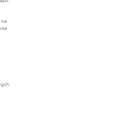
pii.
 na
lnie
cych