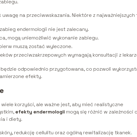
zabiegu.
ić uwagę na
przeciwwskazania
. Niektóre z najważniejszych 
 zabieg endermologii nie jest zalecany.
yca, mogą uniemożliwić wykonanie zabiegu.
ajpierw muszą zostać wyleczone.
e leków przeciwzakrzepowych wymagają konsultacji z lekar
 będzie odpowiednio przygotowana, co pozwoli wykorzys
zamierzone efekty.
le
wiele korzyści, ale ważne jest, aby mieć realistyczne
ystkim,
efekty endermologii
mogą się różnić w zależności 
a i diety.
óry, redukcję cellulitu oraz ogólną rewitalizację tkanek.