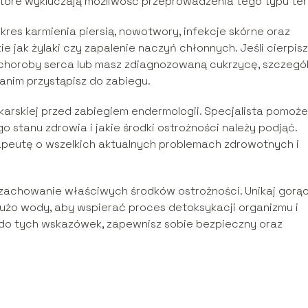
 które wykluczają możliwość przeprowadzenia tego typu tera
res karmienia piersią, nowotwory, infekcje skórne oraz
e jak żylaki czy zapalenie naczyń chłonnych. Jeśli cierpisz
, choroby serca lub masz zdiagnozowaną cukrzycę, szczegó
zanim przystąpisz do zabiegu.
ekarskiej przed zabiegiem endermologii. Specjalista pomoże
o stanu zdrowia i jakie środki ostrożności należy podjąć.
apeutę o wszelkich aktualnych problemach zdrowotnych i
t zachowanie właściwych środków ostrożności. Unikaj gorą
 dużo wody, aby wspierać proces detoksykacji organizmu i
ę do tych wskazówek, zapewnisz sobie bezpieczny oraz