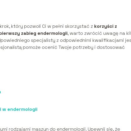
rok, który pozwoli Ci w pełni skorzystać z
korzyści z
pierwszy zabieg endermologii
, warto zwrócić uwagę na ki
dpowiedniego specjalisty z odpowiednimi kwalifikacjami je
esjonalistą pomoże ocenić Twoje potrzeby i dostosować
m
i w endermologii
nymi rodzajami maszyn do endermologii. Upewnij się, że