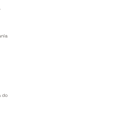
w
ania
a do