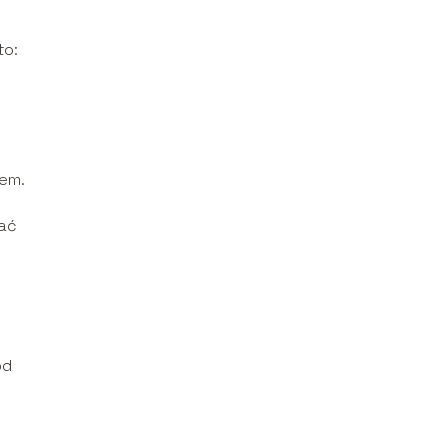
to:
zem.
tać
od