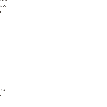
dto,
y
ako
ci.