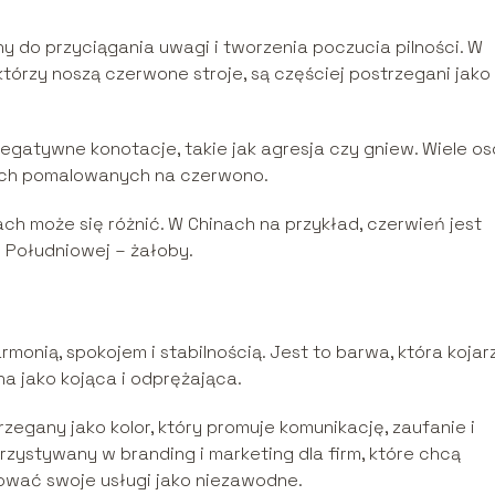
 do przyciągania uwagi i tworzenia poczucia pilności. W
órzy noszą czerwone stroje, są częściej postrzegani jako
gatywne konotacje, takie jak agresja czy gniew. Wiele o
ach pomalowanych na czerwono.
ch może się różnić. W Chinach na przykład, czerwień jest
 Południowej – żałoby.
harmonią, spokojem i stabilnością. Jest to barwa, która kojar
na jako kojąca i odprężająca.
rzegany jako kolor, który promuje komunikację, zaufanie i
korzystywany w branding i marketing dla firm, które chcą
ować swoje usługi jako niezawodne.