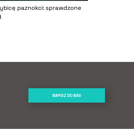
ybicę paznokci: sprawdzone
y
NAPISZ DO NAS