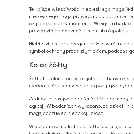
Te kojące właściwości niebieskiego mogą jed
niebieskiego mogą prowadzić do odczuwania s
czy poczucia osamotnienia. W wyniku badań s
prowadzić do poczucia zimna lub niepokoju.
Niebieski jest postrzegany różnie w różnych ku
symbol ochrony przed złym okiem, podczas gdy 
Kolor żółty
Żółty to kolor, który w psychologii barw częst
słońca, który wpływa na nas pozytywnie, pob
Jednak intensywne odcienie żółtego mogą pr
agresji. W badaniach wykazano, że dzieci i n
mogą odczuwać niepokój i złość.
W przypadku marketingu, żółty jest często uż
jego nadmierna ilość może prowadzić do zmnie