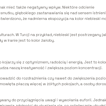
nak mieć także negatywny wpływ. Niektóre odcienie
mutku, głębokiego zastanawiania się nad sensem istnien
twierdzono, że nadmierna ekspozycja na kolor niebieski m
lturach. W Turcji na przykład, niebieski jest postrzegany ja
w Iranie jest to kolor żałoby.
o kojarzy się z optymizmem, radością i energią. Jest to kolo
udza naszą kreatywność i zwiększa poziom koncentracji.
owadzić do rozdrażnienia czy nawet do zwiększenia pozi
iemowlęta płaczą więcej w żółtych pokojach, a osoby doro
ywany do przyciągnięcia uwagi i wywołania euforii. Jedna
jszenia zdolności do skupiania się, co ostatecznie utrudn