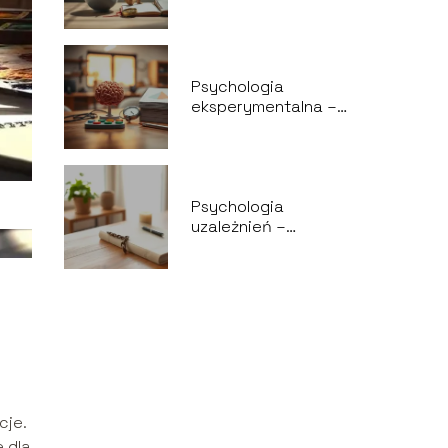
czym się zajmuje i
dlaczego jest
ważna?
Psychologia
eksperymentalna –
metody,
zastosowania,
badania
Psychologia
uzależnień –
przyczyny, objawy i
terapia
cje.
 dla