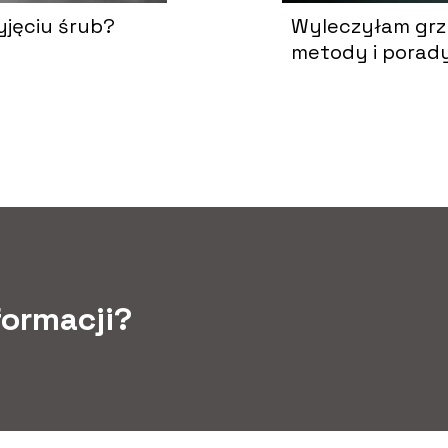
yjęciu śrub?
Wyleczyłam grz
metody i porad
formacji?