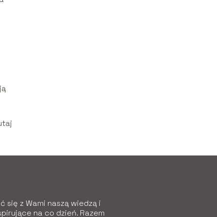
ją
utaj
ić się z Wami naszą wiedzą i
spirujące na co dzień. Razem