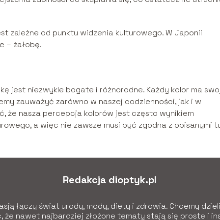
est zależne od punktu widzenia kulturowego. W Japonii
e – żałobę.
kę jest niezwykle bogate i różnorodne. Każdy kolor ma swo
żemy zauważyć zarówno w naszej codzienności, jak i w
ć, że nasza percepcja kolorów jest często wynikiem
urowego, a więc nie zawsze musi być zgodna z opisanymi t
Redakcja dioptyk.pl
sją łączy świat urody, mody, diety i zdrowia. Chcemy dziel
 że nawet najbardziej złożone tematy stają się proste i in