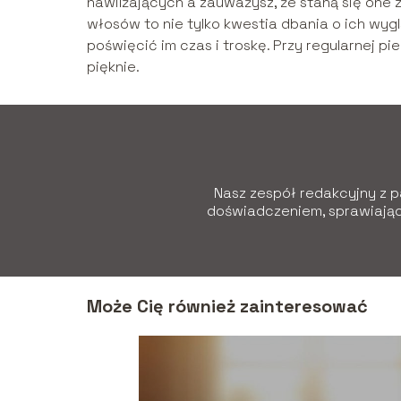
nawilżających a zauważysz, że staną się one zd
włosów to nie tylko kwestia dbania o ich wygl
poświęcić im czas i troskę. Przy regularnej p
pięknie.
Nasz zespół redakcyjny z pa
doświadczeniem, sprawiając,
Może Cię również zainteresować