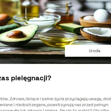
Uroda
as pielęgnacji?
tów. Zdrowe, lśniące i pełne życia przyciągają uwagę, dod
ceniane i niedostrzegane, powstrzymują nas przed pełnym
zowe dla ich zdrowia i piękna. Ale jak to zrobić? Oto kilka