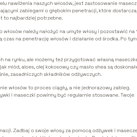
elu nawilżenia naszych włosów, jest zastosowanie masecz
łającymi zabiegami o głębokim penetracji, które dostarcza
 to najbardziej potrzebne.
do włosów należy nałożyć na umyte włosy i pozostawić na 
ą czas na penetrację włosów i działanie od środka. Po tym
ch na rynku, ale możemy też przygotować własną maseczk
 jak miód, aloes, olej kokosowy czy masło shea są doskonał
eśnie, zasadniczych składników odżywczych.
anie włosów to proces ciągły, a nie jednorazowy zabieg.
żywki i maseczki powinny być regularnie stosowane. Twoje
gnacji. Zadbaj o swoje włosy za pomocą odżywek i masecz