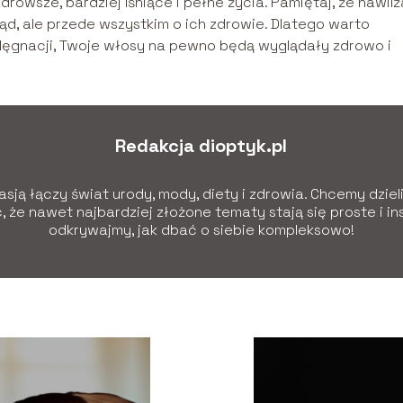
rowsze, bardziej lśniące i pełne życia. Pamiętaj, że nawilż
ąd, ale przede wszystkim o ich zdrowie. Dlatego warto
ielęgnacji, Twoje włosy na pewno będą wyglądały zdrowo i
Redakcja dioptyk.pl
sją łączy świat urody, mody, diety i zdrowia. Chcemy dziel
 że nawet najbardziej złożone tematy stają się proste i in
odkrywajmy, jak dbać o siebie kompleksowo!