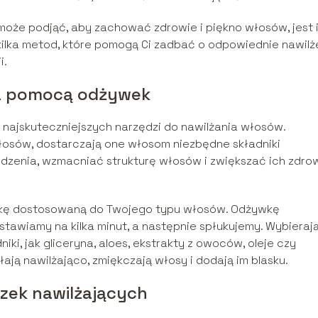
może podjąć, aby zachować zdrowie i piękno włosów, jest 
kilka metod, które pomogą Ci zadbać o odpowiednie nawilż
i.
za pomocą odżywek
 najskuteczniejszych narzędzi do nawilżania włosów.
łosów, dostarczają one włosom niezbędne składniki
zenia, wzmacniać strukturę włosów i zwiększać ich zdro
ywkę dostosowaną do Twojego typu włosów. Odżywkę
awiamy na kilka minut, a następnie spłukujemy. Wybieraj
ki, jak gliceryna, aloes, ekstrakty z owoców, oleje czy
łają nawilżająco, zmiękczają włosy i dodają im blasku.
zek nawilżających