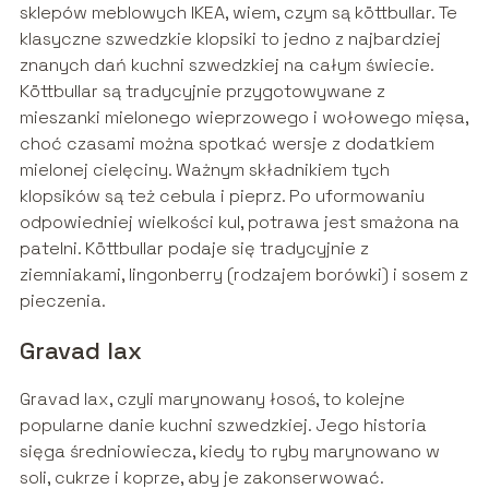
sklepów meblowych IKEA, wiem, czym są köttbullar. Te
klasyczne szwedzkie klopsiki to jedno z najbardziej
znanych dań kuchni szwedzkiej na całym świecie.
Köttbullar są tradycyjnie przygotowywane z
mieszanki mielonego wieprzowego i wołowego mięsa,
choć czasami można spotkać wersje z dodatkiem
mielonej cielęciny. Ważnym składnikiem tych
klopsików są też cebula i pieprz. Po uformowaniu
odpowiedniej wielkości kul, potrawa jest smażona na
patelni. Köttbullar podaje się tradycyjnie z
ziemniakami, lingonberry (rodzajem borówki) i sosem z
pieczenia.
Gravad lax
Gravad lax, czyli marynowany łosoś, to kolejne
popularne danie kuchni szwedzkiej. Jego historia
sięga średniowiecza, kiedy to ryby marynowano w
soli, cukrze i koprze, aby je zakonserwować.