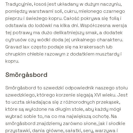
Tradycyjnie, łosoś jest układany w dużym naczyniu,
pomiędzy warstwami soli, cukru, mielonego czarnego
pieprzu i świeżego kopru. Całość pokrywa się folią i
odstawia do lodówki na kilka dni. Współczesna wersja
tej potrawy ma dużo delikatniejszy smak, a dodatek
cytrusów czy wódki doda jej unikalnego charakteru.
Gravad lax często podaje się na krakersach lub
chrupkim chlebie razowym z dodatkiem musztardy i
kopru.
Smörgåsbord
Smörgåsbord to szwedzki odpowiednik naszego stołu
szwedzkiego, którego korzenie sięgają XVI wieku. Jest
to uczta składająca się z różnorodnych przekąsek,
które są wyłożone na długim stole, aby każdy mógł
wybrać sobie to, na co ma największą ochotę. Na
smörgåsbord znajdziemy zarówno słone, jak i słodkie
przystawki, dania główne, sałatki, sery, warzywa i